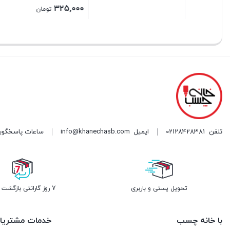
Price
۳۲۵,۰۰۰
تومان
range:
بستن
بستن
بستن
۳۲۵,۰۰۰ تومان
through
۳۸۰,۰۰۰ تومان
تلفن
02128428381
ایمیل
info@khanechasb.com
ساعات پاسخگویی شنبه تا چه
تحویل پستی و باربری
7 روز گارانتی بازگشت وجه
با خانه چسب
خدمات مشتریا