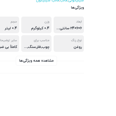
سیلیکونی
,
قالب
,
قالب سیلیکون
ویژگی‌ها
ابعاد
وزن
حجم
6×6×24 سانتی‌متر
0.4 کیلوگرم
0.4 لیتر
نوع رنگ
مناسب برای
سایر توضیحا
روغن
چوب,فلز,سنگ,ساختمان
کاملاً بی ضر
مشاهده همه ویژگی‌ها