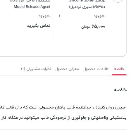
تردمیل Silicone Spray
سیلیکون او جی اس OGS
GS fluid
Ak350(اسپری تردمیل)
Mould Release Agent
1
ناموجود
ناموجود
ناموجود
تماس بگیرید
تماس بگ
۶۵,۰۰۰
تومان
بستن
بستن
بستن
خلاصه
اطلاعات محصول
معرفی محصول
نظرات مشتریان (1)
خلاصه
اسپری روان کننده و جداکننده قالب پاکران محصولی است که برای قالب کامل
پلاستیکی ولاستیکی و جلوگیری از فرسودگی قالب میتوانید در هنگام کار 