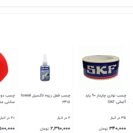
چسب نواری چاپدار 90 یارد
چسب قفل رزوه لاکسیل loxeal
2418
سانتی متر
2 در انبار
20 در انبار
۵۰۰,۰۰۰
۲,۳۹۰,۰۰۰
تومان
تومان
تومان