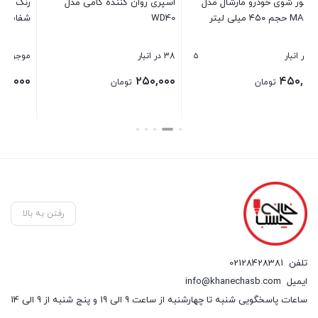
ل
اسپری روان کننده گامی مدل
رنگ رزین ترنسپرنت ( رنگ جوهری
WD40
شفاف رزین )
3
5
38 در انبار
موجود
rice
۲۵,۰۰۰
۵۰,۰۰۰
۲۵۰,۰۰۰
–
تومان
تومان
تومان
nge:
بستن
بستن
ugh
۵۰,۰۰۰ 
رفتن به بالا
تلفن
02128428381
ایمیل
info@khanechasb.com
ساعات پاسخگویی شنبه تا چهارشنبه از ساعت 9 الی 19 و پنج شنبه از 9 الی 14