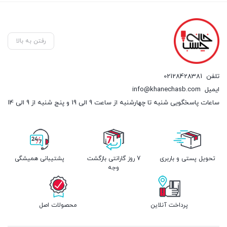
۹۸۰,۰۰۰ تومان.
through
,۰۰۰
۲۷۰,۰۰۰ تومان
رفتن به بالا
تلفن
02128428381
ایمیل
info@khanechasb.com
ساعات پاسخگویی شنبه تا چهارشنبه از ساعت 9 الی 19 و پنج شنبه از 9 الی 14
تحویل پستی و باربری
7 روز گارانتی بازگشت
پشتیبانی همیشگی
وجه
پرداخت آنلاین
محصولات اصل