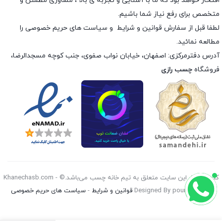
افتخار خواهد بود که ما با آشنایی و تجربه ی بالا ، مشاوری مطمئن و
متخصص برای رفع نیاز شما باشیم.
لطفا قبل از سفارش
قوانین و شرایط
و
سیاست های حریم خصوصی
را
مطالعه نمائید.
آدرس دفترمرکزی: اصفهان، خیابان نواب صفوی، جنب کوچه مسجدالرضا،
فروشگاه
چسب رازی
کليه حقوق اين سايت متعلق به تیم خانه چسب می‌باشد.© Khanechasb.com -
Designed By pouryan 2026
قوانین و شرایط
-
سیاست های حریم خصوصی