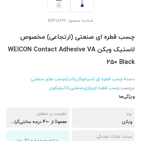
شناسه محصول:
KCP-18697
چسب قطره ای صنعتی (ارتجاعی) مخصوص
لاستیک ویکن WEICON Contact Adhesive VA
250 Black
دسته:
چسب قطره ای (سیانواکریلات)
,
چسب های صنعتی
برچسب:
چسب قطره ای
,
رازی
,
صنعتی
,
لاک
,
ویکون
ویژگی‌ها
برند
مقاومت در دماهای
ویکن
معمولاً از -40 درجه سانتی‌گراد تا 80 درجه سانتی‌گراد
سرعت خشک شوندگی
مشاهده همه ویژگی‌ها