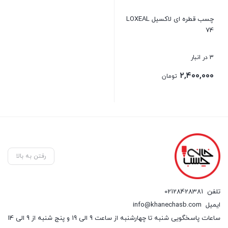
چسب قطره ای لاکسیل LOXEAL
74
3 در انبار
۲,۴۰۰,۰۰۰
تومان
بستن
رفتن به بالا
تلفن
02128428381
ایمیل
info@khanechasb.com
ساعات پاسخگویی شنبه تا چهارشنبه از ساعت 9 الی 19 و پنج شنبه از 9 الی 14