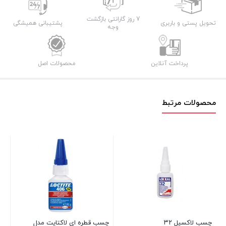
7 روز گارانتی بازگشت
تحویل پستی و باربری
پشتیبانی همیشگی
وجه
پرداخت آنلاین
محصولات اصل
محصولات مرتبط
چس
01
16 در انبار
۰۰
۰۰
چسب لاکسیل ۳۲
چسب قطره ای لاکتایت مدل