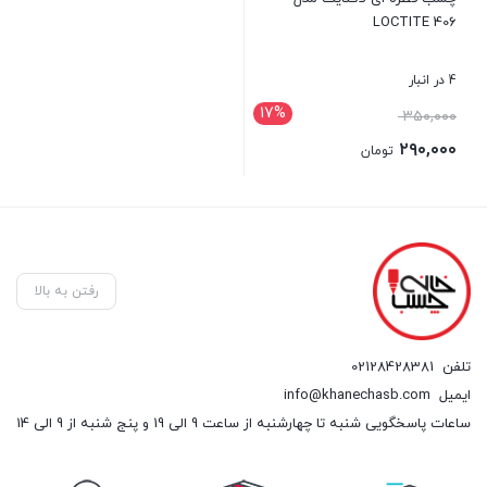
LOCTITE 406
4 در انبار
17%
قیمت
۳۵۰,۰۰۰
اصلی:
۲۹۰,۰۰۰
تومان
۳۵۰,۰۰۰ تومان
قیمت
بستن
بود.
فعلی:
۲۹۰,۰۰۰ تومان.
رفتن به بالا
تلفن
02128428381
ایمیل
info@khanechasb.com
ساعات پاسخگویی شنبه تا چهارشنبه از ساعت 9 الی 19 و پنج شنبه از 9 الی 14