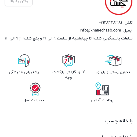
رفتن به بالا
تلفن
02128428381
ایمیل
info@khanechasb.com
ساعات پاسخگویی شنبه تا چهارشنبه از ساعت 9 الی 19 و پنج شنبه از 9 الی 14
تحویل پستی و باربری
7 روز گارانتی بازگشت
پشتیبانی همیشگی
وجه
پرداخت آنلاین
محصولات اصل
با خانه چسب