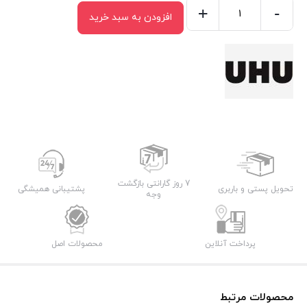
+
-
افزودن به سبد خرید
چسب
دو
قلو
بی
رنگ
اوهو
UHU
QUICKSET
عدد
7 روز گارانتی بازگشت
تحویل پستی و باربری
پشتیبانی همیشگی
وجه
پرداخت آنلاین
محصولات اصل
محصولات مرتبط