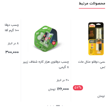
محصولات مرتبط
چسب دوقلو خمیری ایم سیل وزن
100 گرم M-Seal
8 در انبار
۳۰۰,۰۰۰
تومان
چسب دوقلوی هزار کاره شفاف زیپر
8 گرمی
بستن
20 در انبار
57
۱۶۶,۰۰۰
تومان
بستن