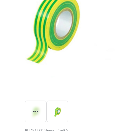
شناسه محصول:
KCP-68277