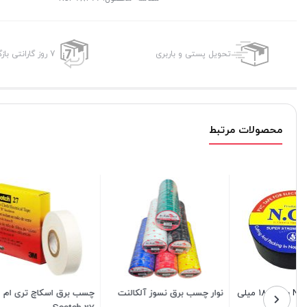
تحویل پستی و باربری
7 روز گارانتی بازگشت وجه
محصولات مرتبط
لی
نوار چسب برق نسوز آلکالنت
چسب برق اسکاچ تری ام 3M
نوار چسب