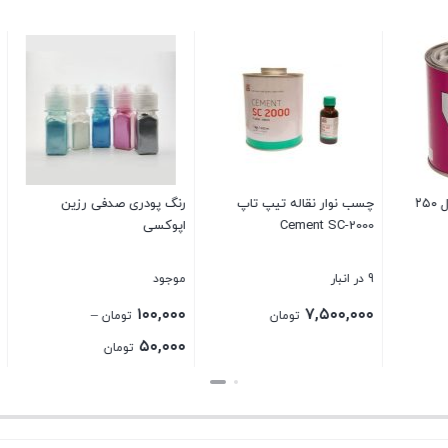
نقاله تیپ تاپ
رنگ پودری صدفی رزین
بست کمربندی ۳۷
Cement
اپوکسی
تایوانی ضخامت ۴٫۸
موجود
100 در انبار
۴۰۲,۰۰۰
۱۰۰,۰۰۰
۷,
–
تومان
تومان
تومان
Price
۵۰,۰۰۰
تومان
range:
بستن
بستن
۵۰,۰۰۰ تومان
through