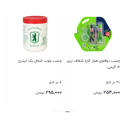
چس
۱میلی لیتر بسته ۳ عددی
27 در انبا
۰۰
چسب دوقلوی هزار کاره شفاف زیپر
چسب چوب شمال یک لیتری
16 گرمی
بست
20 در انبار
8 در انبار
۲۹۵,۰۰۰
۲۵۴,۰۰۰
تومان
تومان
بستن
بستن