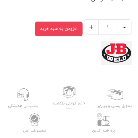
+
-
افزودن به سبد خرید
قلم
تعمیراتی
محل
های
مرطوب
و
نشتی
گیر
جی
7 روز گارانتی بازگشت
تحویل پستی و باربری
پشتیبانی همیشگی
بی
وجه
ولد
عدد
پرداخت آنلاین
محصولات اصل