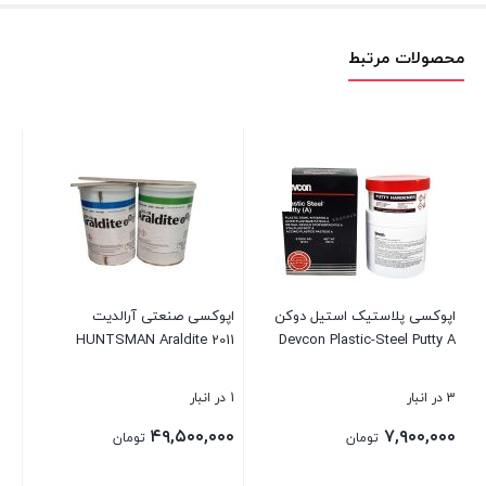
محصولات مرتبط
چس
مو
۰۰
۰۰
اپوکسی پلاستیک استیل دوکن
اپوکسی صنعتی آرالدیت
HUNTSMAN Araldite 2011
Devcon Plastic-Steel Putty A
بست
3 در انبار
1 در انبار
۴۹,۵۰۰,۰۰۰
۷,۹۰۰,۰۰۰
تومان
تومان