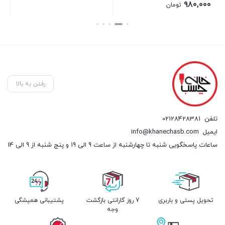
اصلی:
۹۸۰,۰۰۰
تومان
۱,۲۰۰,۰۰۰ تومان
قیمت
بستن
بستن
بست
بود.
فعلی:
۹۸۰,۰۰۰ تومان.
رفتن به بالا
تلفن
02128428381
ایمیل
info@khanechasb.com
ساعات پاسخگویی شنبه تا چهارشنبه از ساعت 9 الی 19 و پنج شنبه از 9 الی 14
تحویل پستی و باربری
7 روز گارانتی بازگشت
پشتیبانی همیشگی
وجه