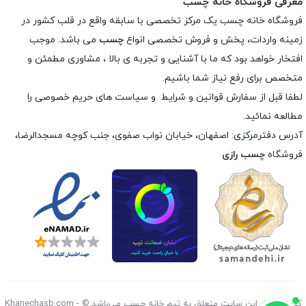
معرفی فروشگاه خانه چسب
فروشگاه خانه چسب یک مرکز تخصصی با سابقه واقع در قلب کشور در
زمینه واردات، پخش و فروش تخصصی انواع
چسب
می باشد. موجب
افتخار خواهد بود که ما با آشنایی و تجربه ی بالا ، مشاوری مطمئن و
متخصص برای رفع نیاز شما باشیم.
لطفا قبل از سفارش
قوانین و شرایط
و
سیاست های حریم خصوصی
را
مطالعه نمائید.
آدرس دفترمرکزی: اصفهان، خیابان نواب صفوی، جنب کوچه مسجدالرضا،
فروشگاه
چسب رازی
کليه حقوق اين سايت متعلق به تیم خانه چسب می‌باشد.© Khanechasb.com -