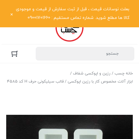
نمایش فهرست
بعلت نوسانات قیمت ، قبل از ثبت سفارش از قیمت و موجودی
کالا ها مطلع شوید. شماره تماس مستقیم : 09001701660
خانه چسب
/
رزین و اپوکسی شفاف
/
ابزار آلات مخصوص کار با رزین اپوکسی
/ قالب سیلیکونی حرف H کد ۴۵۸۵