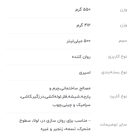
وزن
550 گرم
وزن
412 گرم
حجم
500 میلی‌لیتر
نوع کاربری
روان کننده
نوع بسته‌بندی
اسپری
مصالح ساختمانی,چرم و
نوع کاربرد
پارچه,شیشه,فلز,لوله‌کشی,درزگیر,کاشی،
سرامیک و چینی,چوب
– مناسب برای روان سازی در، لولا، سطوح
سایر توضیحات
متحرک، تسمه، زنجیر و غیره