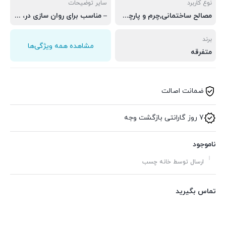
نوع کاربرد
سایر توضیحات
مصالح ساختمانی,چرم و پارچه,شیشه,فلز,لوله‌کشی,درزگیر,کاشی، سرامیک و چینی,چوب
– مناسب برای روان سازی در، لولا، سطوح متحرک، تسمه، زنجیر و غیره
برند
مشاهده همه ویژگی‌ها
متفرقه
ضمانت اصالت
7 روز گارانتی بازگشت وجه
ناموجود
ارسال توسط خانه چسب
تماس بگیرید