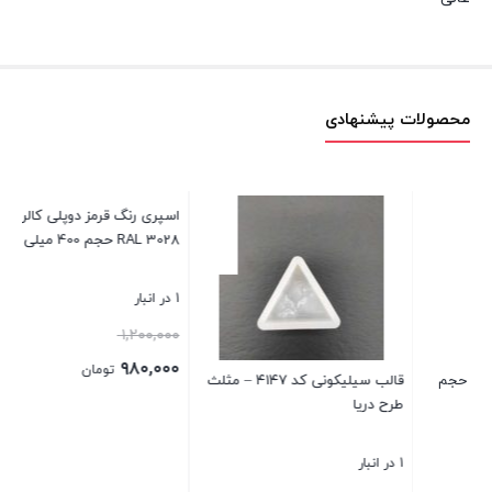
محصولات پیشنهادی
اسکوپ سنگ پروانه دهقان ۹۰
کیسه ۲۵۰ عددی
موجود
۵,۴۵۰,۰۰۰
–
تومان
Price
۲,۲۰۰
تومان
یکونی کد ۴۱۴۷ – مثلث
اسپری رنگ قرمز دوپلی کالر مدل
range:
RAL 3028 حجم 400 میلی لیتر
بستن
۲,۲۰۰ تومان
through
1 در انبار