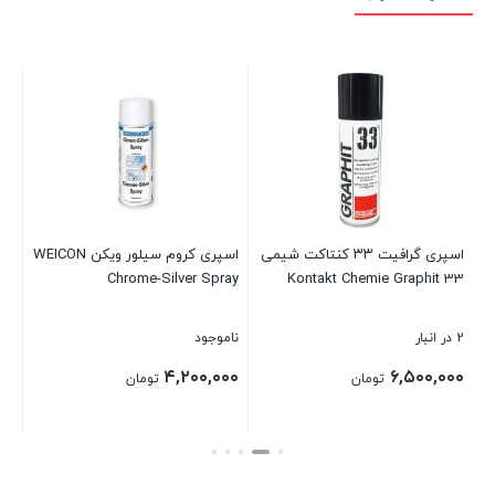
on
نام
تم
اسپری گرافیت ۳۳ کنتاکت شیمی
اسپری کروم سیلور ویکن WEICON
Chrome-Silver Spray
Kontakt Chemie Graphit 33
بست
2 در انبار
ناموجود
۴,۲۰۰,۰۰۰
۶,۵۰۰,۰۰۰
تومان
تومان
بستن
بستن