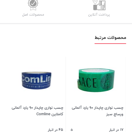
پرداخت آنلاین
محصولات اصل
محصولات مرتبط
چسب
44 در انبا
۰۰
ر (موازی) ۲/۵
چسب نواری چاپدار ۹۰ یارد آلمانی
چسب نواری چاپدار ۹۰ یارد آلمانی
ورساچ سبز
کاملاین Comline
بست
5
17 در انبار
45 در انبار