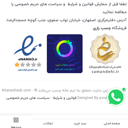
لطفا قبل از سفارش
قوانین و شرایط
و
سیاست های حریم خصوصی
را
مطالعه نمائید.
آدرس دفترمرکزی: اصفهان، خیابان نواب صفوی، جنب کوچه مسجدالرضا،
فروشگاه
چسب رازی
کليه حقوق اين سايت متعلق به تیم خانه چسب می‌باشد.© Khanechasb.com -
Designed By pouryan 2026
قوانین و شرایط
-
سیاست های حریم خصوصی
صفحه اصلی
سبد خرید
اعلانات
دسته‌ها