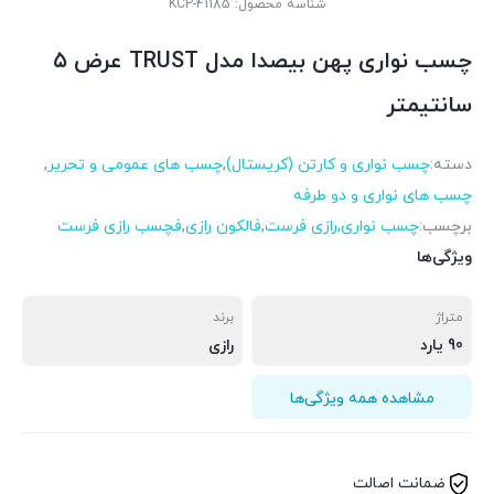
شناسه محصول:
KCP-41185
چسب نواری پهن بیصدا مدل TRUST عرض ۵
سانتیمتر
دسته:
چسب نواری و کارتن (کریستال)
,
چسب های عمومی و تحریر
,
چسب های نواری و دو طرفه
برچسب:
چسب نواری
,
رازی فرست
,
فالکون رازی
,
فچسب رازی فرست
ویژگی‌ها
متراژ
برند
90 یارد
رازی
مشاهده همه ویژگی‌ها
ضمانت اصالت