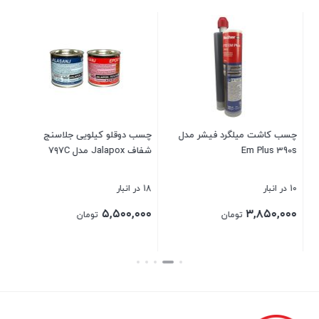
چسب کاشت میلگرد فیشر مدل
چسب دوقلو کیلویی جلاسنج
بسته ۱۰۰ 
Em Plus 390s
شفاف Jalapox مدل ۷۹۷C
10 در انبار
18 در انبار
96 در انبار
۰۰
۵,۵۰۰,۰۰۰
۳,۸۵۰,۰۰۰
تومان
تومان
بستن
بستن
بست