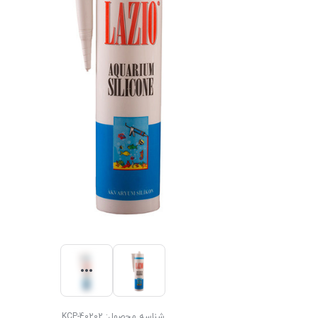
شناسه محصول:
KCP-40202