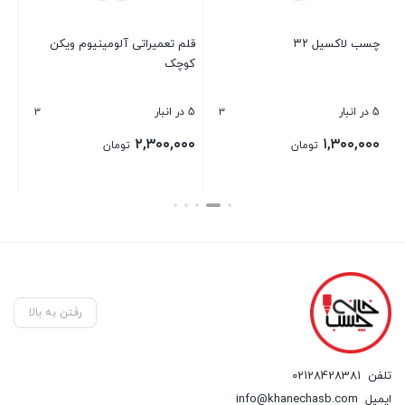
7
چسب لاکسیل ۳۲
قلم تعمیراتی آلومینیوم ویکن
اس
کوچک
FE
3
3
5 در انبار
5 در انبار
2 در انبار
۰۰
۲,۳۰۰,۰۰۰
۱,۳۰۰,۰۰۰
تومان
تومان
بستن
بستن
بست
رفتن به بالا
تلفن
02128428381
ایمیل
info@khanechasb.com