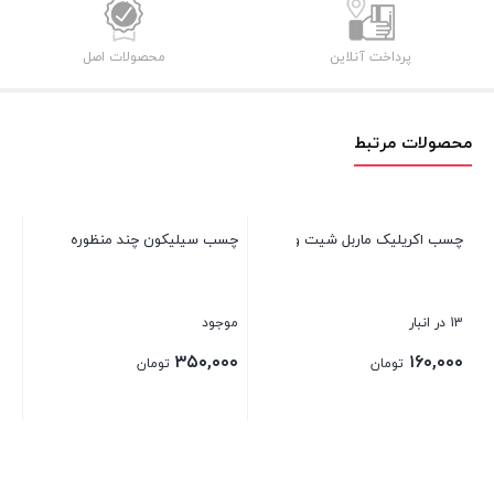
پرداخت آنلاین
محصولات اصل
محصولات مرتبط
چس
غف
12 در انبار
۰۰
چسب اکریلیک ماربل شیت ولگا
چسب سیلیکون چند منظوره لازیو
28
بست
13 در انبار
موجود