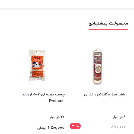
محصولات پیشنهادی
واشر ساز مگافلکس غفاری
چسب قطره ای 502 اووباند
ژل
Evobond
9 در انبار
20 در انبار
22 در انبا
31%
قیمت
۸۵۰,۰۰۰
۰۰
۲۵۰,۰۰۰
تومان