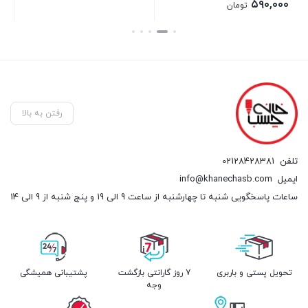
اصلی:
۵۹۰,۰۰۰
تومان
۸۵۰,۰۰۰ تومان
قیمت
بستن
بستن
بست
بود.
فعلی:
۵۹۰,۰۰۰ تومان.
رفتن به بالا
تلفن
02128428381
ایمیل
info@khanechasb.com
ساعات پاسخگویی شنبه تا چهارشنبه از ساعت 9 الی 19 و پنج شنبه از 9 الی 14
تحویل پستی و باربری
7 روز گارانتی بازگشت
پشتیبانی همیشگی
وجه