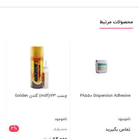
محصولات مرتبط
چسب 
نام
۰۰
 فیکس ۱۲۳
PA550 Dispersion Adhesive
چسب ۱۲۳(mdf) گلدن Golden
بست
ناموجود
ناموجود
4%
قیمت
تماس بگیرید
۸۵,۰۰۰
اصلی: