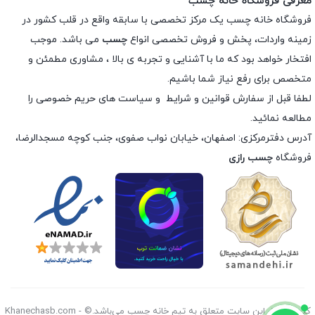
معرفی فروشگاه خانه چسب
فروشگاه خانه چسب یک مرکز تخصصی با سابقه واقع در قلب کشور در
زمینه واردات، پخش و فروش تخصصی انواع
چسب
می باشد. موجب
افتخار خواهد بود که ما با آشنایی و تجربه ی بالا ، مشاوری مطمئن و
متخصص برای رفع نیاز شما باشیم.
لطفا قبل از سفارش
قوانین و شرایط
و
سیاست های حریم خصوصی
را
مطالعه نمائید.
آدرس دفترمرکزی: اصفهان، خیابان نواب صفوی، جنب کوچه مسجدالرضا،
فروشگاه
چسب رازی
کليه حقوق اين سايت متعلق به تیم خانه چسب می‌باشد.© Khanechasb.com -