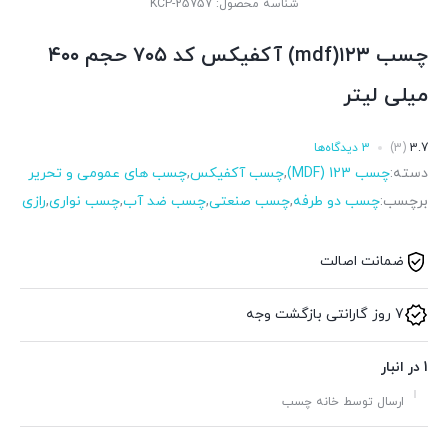
شناسه محصول:
KCP-25757
چسب ۱۲۳(mdf) آکفیکس کد ۷۰۵ حجم ۴۰۰
میلی لیتر
3.7
(3)
3 دیدگاه‌ها
دسته:
چسب 123 (MDF)
,
چسب آکفیکس
,
چسب های عمومی و تحریر
برچسب:
چسب دو طرفه
,
چسب صنعتی
,
چسب ضد آب
,
چسب نواری
,
رازی
ضمانت اصالت
7 روز گارانتی بازگشت وجه
1 در انبار
ارسال توسط خانه چسب