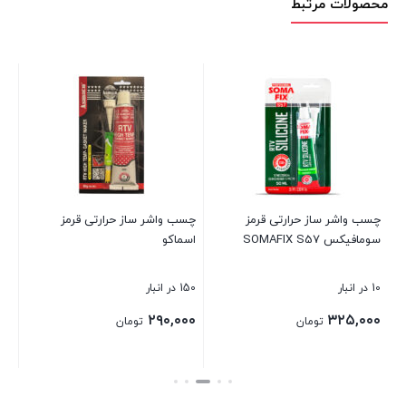
محصولات مرتبط
چس
GP85 و
10 در انبار
۰۰
چسب واشر ساز حرارتی قرمز
چسب واشر ساز حرارتی قرمز
سومافیکس SOMAFIX S57
اسماکو
بست
10 در انبار
150 در انبار
۲۹۰,۰۰۰
۳۲۵,۰۰۰
تومان
تومان
بستن
بستن