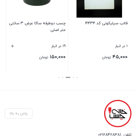
ت
قالب سیلیکونی کد ۴۴۳۴
چسب دوطرفه ساکا عرض ۳ سانتی
قال
متر اصلی
5
1 در انبار
19 در انبار
2 در انبار
۰۰
۱۵۰,۰۰۰
۴۵,۰۰۰
تومان
تومان
بستن
بستن
بست
رفتن به بالا
تلفن
02128428381