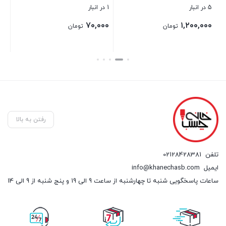
5 در انبار
1 در انبار
2 در انبار
۰۰
۷۰,۰۰۰
۱,۲۰۰,۰۰۰
تومان
تومان
بستن
بستن
بست
رفتن به بالا
تلفن
02128428381
ایمیل
info@khanechasb.com
ساعات پاسخگویی شنبه تا چهارشنبه از ساعت 9 الی 19 و پنج شنبه از 9 الی 14