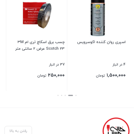
اسپری روان کننده اکوسرویس
چسب برق اسکاچ تری ام 3M
چس
Scotch 23 عرض 2 سانتی متر
4 در انبار
37 در انبار
1 در انبار
۰۰
۲۵۰,۰۰۰
۱,۵۰۰,۰۰۰
تومان
تومان
۰۰
قی
بستن
بستن
بست
فعل
,۰۰۰
رفتن به بالا