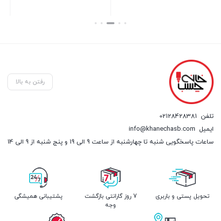
بستن
بستن
بست
رفتن به بالا
تلفن
02128428381
ایمیل
info@khanechasb.com
ساعات پاسخگویی شنبه تا چهارشنبه از ساعت 9 الی 19 و پنج شنبه از 9 الی 14
تحویل پستی و باربری
7 روز گارانتی بازگشت
پشتیبانی همیشگی
وجه