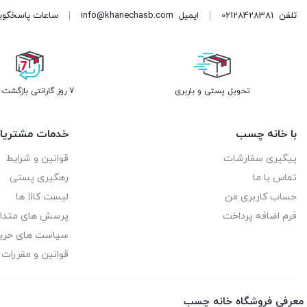
تلفن
02128428381
ایمیل
info@khanechasb.com
ساعات پاسخگویی شنبه تا چه
تحویل پستی و باربری
7 روز گارانتی بازگشت وجه
با خانه چسب
خدمات مشتریا
پیگیری سفارشات
قوانین و شرایط
تماس با ما
رهگیری پستی
حساب کاربری من
لیست کالا ها
فرم اضافه پرداخت
پرسش های متدا
سیاست های حر
قوانین و مقررات
معرفی فروشگاه خانه چسب