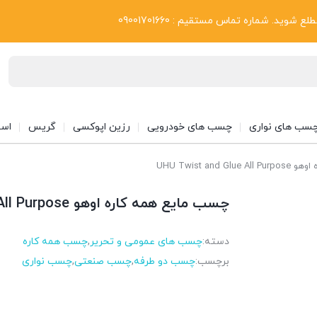
بلاگ
د. شماره تماس مستقیم : 09001701660
سب های نواری
چسب های خودرویی
رزین اپوکسی
گریس
اسپ
UHU Twist an
چسب مایع همه کاره اوهو UHU Twist and Glue All Purpose
دسته:
چسب های عمومی و تحریر
,
چسب همه کاره
برچسب:
چسب دو طرفه
,
چسب صنعتی
,
چسب نواری