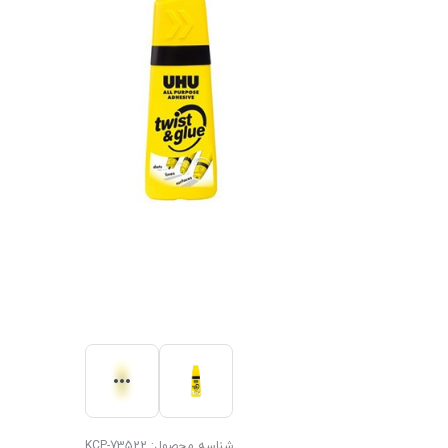
شناسه محصول:
KCP-73522