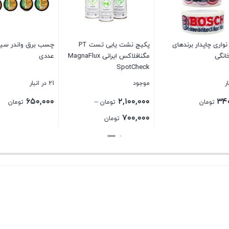
 چاپدار برندهای
پکیج نشت یابی تست PT
گی
مگنافلاکس ایرانی MagnaFlux
عددی
SpotCheck
موجود
21 در انبار
۶۵۰,۰۰۰
۲,۱۰۰,۰۰۰
–
تومان
تومان
تومان
Price
۷۰۰,۰۰۰
تومان
range:
بستن
بستن
۷۰۰,۰۰۰ تومان
through
۲,۱۰۰,۰۰۰ تومان