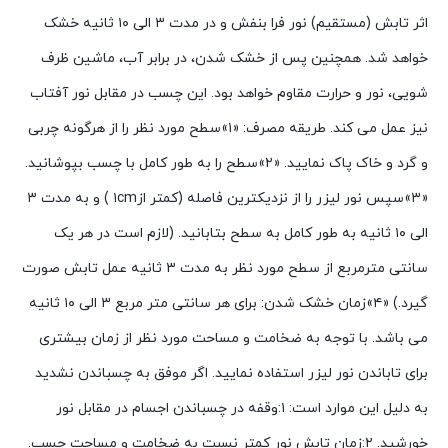
اثر تابش (مستقیم) نور فرا بنفش و در مدت ۳ الی ۱۰ ثانیه خشک
خواهد شد. همچنین پس از خشک شدن، در برابر آب، ماشین ظرف
شویی، نور و حرارت مقاوم خواهد بود. این چسب در مقابل نور آفتاب
نیز عمل می کند. طریقه مصرف: «۱»سطح مورد نظر را از هرگونه چربی
و گرد و خاک پاک نمایید. «۲»سطح را به طور کامل با چسب بپوشانید.
«۳»سپس نور لیزر را از نزدیکترین فاصله (کمتر از۱cm ) و به مدت ۳
الی ۱۰ ثانیه به طور کامل به سطح بتابانید. (لازم است در هر یک
سانتی مترمربع از سطح مورد نظر به مدت ۳ ثانیه عمل تابش صورت
گیرد.) «۴»زمان خشک شدن: برای هر سانتی متر مربع ۳ الی ۱۰ ثانیه
می باشد. با توجه به ضخامت و مساحت مورد نظر از زمان بیشتری
برای تاباندن نور لیزر استفاده نمایید. اگر موفق به چسباندن نشدید
به دلیل این موارد است: ۱:وقفه در چسباندن اجسام در مقابل نور
خورشید. ۲:زمان تابش نور کمتر نسبت به ضخامت و مساحت چسب.