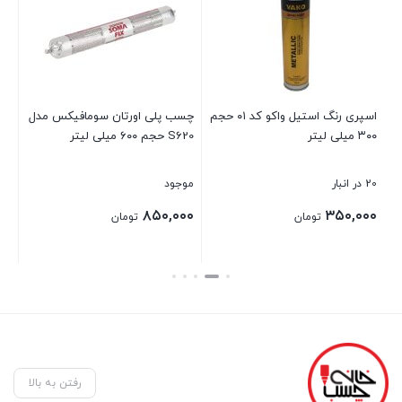
اسپری رنگ استیل واکو کد ۰۱ حجم
چسب پلی اورتان سومافیکس مدل
چس
۳۰۰ میلی لیتر
S620 حجم ۶۰۰ میلی لیتر
لیت
20 در انبار
موجود
12 در انبار
Price
۰۰
۸۵۰,۰۰۰
۳۵۰,۰۰۰
تومان
تومان
range:
۵۹,۰۰۰ تومان
بستن
بستن
بست
through
۷۰,۰۰۰ تومان
رفتن به بالا