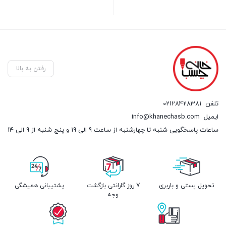
بستن
رفتن به بالا
تلفن
02128428381
ایمیل
info@khanechasb.com
ساعات پاسخگویی شنبه تا چهارشنبه از ساعت 9 الی 19 و پنج شنبه از 9 الی 14
تحویل پستی و باربری
7 روز گارانتی بازگشت
پشتیبانی همیشگی
وجه