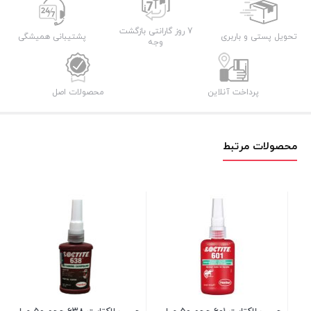
عدد
7 روز گارانتی بازگشت
تحویل پستی و باربری
پشتیبانی همیشگی
وجه
پرداخت آنلاین
محصولات اصل
محصولات مرتبط
چس
کد ۶۴۱ حجم ۵۰ می
17 در انبار
۰۰