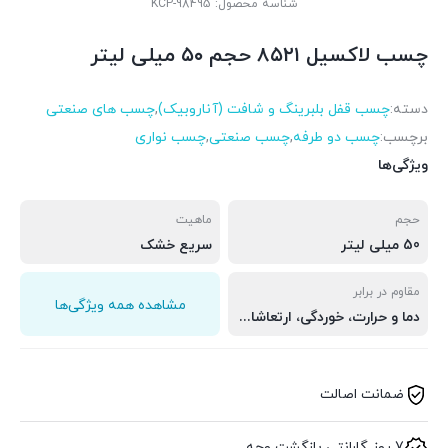
شناسه محصول:
KCP-98495
چسب لاکسیل ۸۵۲۱ حجم ۵۰ میلی لیتر
دسته:
چسب قفل بلبرینگ و شافت (آناروبیک)
,
چسب های صنعتی
برچسب:
چسب دو طرفه
,
چسب صنعتی
,
چسب نواری
ویژگی‌ها
حجم
ماهیت
50 میلی لیتر
سریع خشک
مقاوم در برابر
مشاهده همه ویژگی‌ها
دما و حرارت، خوردگی، ارتعاشات و لرزش‌ها، مواد شیمیایی، گازها و…
ضمانت اصالت
7 روز گارانتی بازگشت وجه