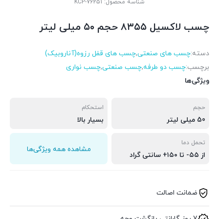
شناسه محصول:
KCP-76251
چسب لاکسیل ۸۳۵۵ حجم ۵۰ میلی لیتر
دسته:
چسب های صنعتی
,
چسب های قفل رزوه(آناروبیک)
برچسب:
چسب دو طرفه
,
چسب صنعتی
,
چسب نواری
ویژگی‌ها
حجم
استحکام
50 میلی لیتر
بسیار بالا
تحمل دما
مشاهده همه ویژگی‌ها
از ۵۵- تا ۱۵۰+ سانتی گراد
ضمانت اصالت
7 روز گارانتی بازگشت وجه