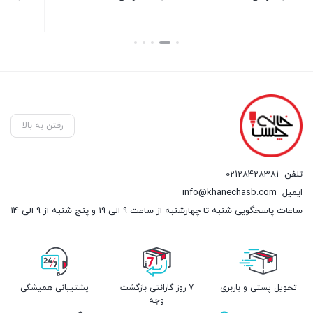
۰
ق
بستن
بستن
بس
فع
۰۰۰
رفتن به بالا
تلفن
02128428381
ایمیل
info@khanechasb.com
ساعات پاسخگویی شنبه تا چهارشنبه از ساعت 9 الی 19 و پنج شنبه از 9 الی 14
تحویل پستی و باربری
7 روز گارانتی بازگشت
پشتیبانی همیشگی
وجه