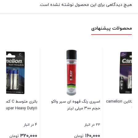
هیچ دیدگاهی برای این محصول نوشته نشده است.
محصولات پیشنهادی
camelio
اسپری رنگ قهوه ای سیر واکو
باتری متوسط C کملیون مدل
حجم ۳۰۰ میلی لیتر
Super Heavy Duty11
ck
22 در انبار
4 در انبار
مو
۰۰
۳۲۰,۰۰۰
۱۶۰,۰۰۰
تومان
تومان