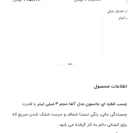
۰۰
ل
چسب دوقلو خمیری ایم سیل وزن
چسب سنگ غفاری مدل GMA وزن
قی
100 گرم M-Seal
۲۲۵ گرم
بس
فع
۰۰۰
8 در انبار
1 در انبار
۲۰۵,۰۰۰
۳۰۰,۰۰۰
تومان
تومان
بستن
بستن
اطلاعات محصول
چسب قطره ای جانسون مدل آلفا حجم ۳ میلی لیتر
با قدرت
چسبندگی عالی، رنگی نسبتا شفاف و سرعت خشک شدن سریع که
برای اتصالی دائم به کار گرفته می شود.