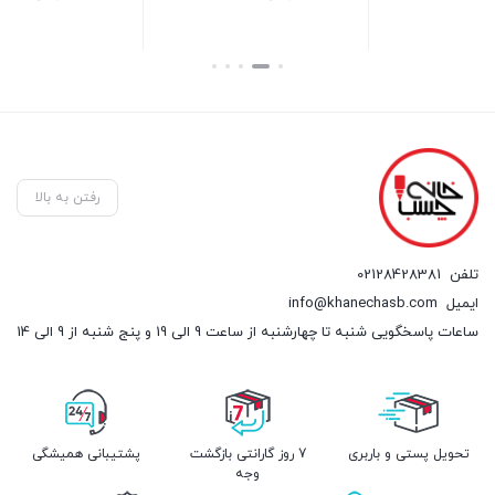
۰۰
بستن
بستن
بس
رفتن به بالا
تلفن
02128428381
ایمیل
info@khanechasb.com
ساعات پاسخگویی شنبه تا چهارشنبه از ساعت 9 الی 19 و پنج شنبه از 9 الی 14
تحویل پستی و باربری
7 روز گارانتی بازگشت
پشتیبانی همیشگی
وجه