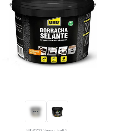
شناسه محصول:
KCP-56661