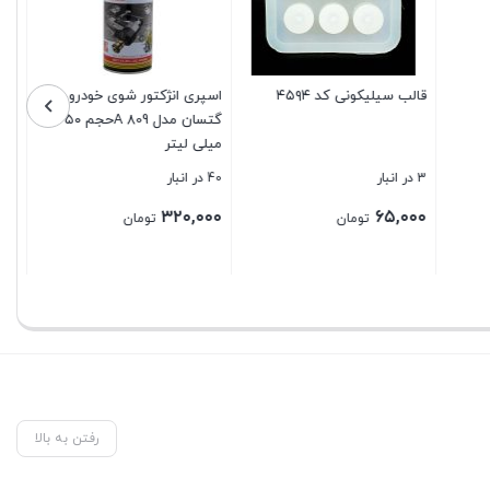
ودرو
چسب قطره ای 502 اووباند
باتری قلمی آلکالاین camelion
گتسان مدل A 809حجم ۴۵۰
Evobond
مدل Ultra Alkaline
20 در انبار
5 در انبار
۴۳۰,۰۰۰
۲۵۰,۰۰۰
تومان
تومان
بستن
بستن
رفتن به بالا