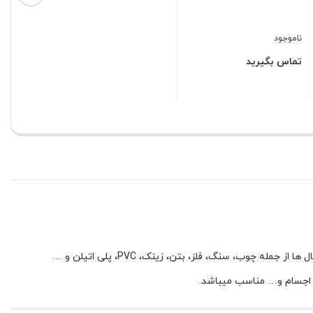
بستن
بستن
این محصول ( چسب عایق بندی UHU Borracha Selante Universal ) عایق، محافظ و کمک تعمیراتی فوق العاده قدرتمندی است که تقریبا به همه متریال ها از جمله چوب، سنگ، فلز، بتن، زینک، PVC، پلی اتیلن و …
اع اجسام و… مناسب میباشد.