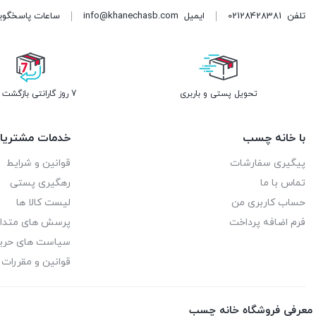
تلفن
02128428381
ایمیل
info@khanechasb.com
ساعات پاسخگویی شنبه تا چه
تحویل پستی و باربری
7 روز گارانتی بازگشت وجه
با خانه چسب
خدمات مشتریا
پیگیری سفارشات
قوانین و شرایط
تماس با ما
رهگیری پستی
حساب کاربری من
لیست کالا ها
فرم اضافه پرداخت
پرسش های متدا
سیاست های حر
قوانین و مقررات
معرفی فروشگاه خانه چسب