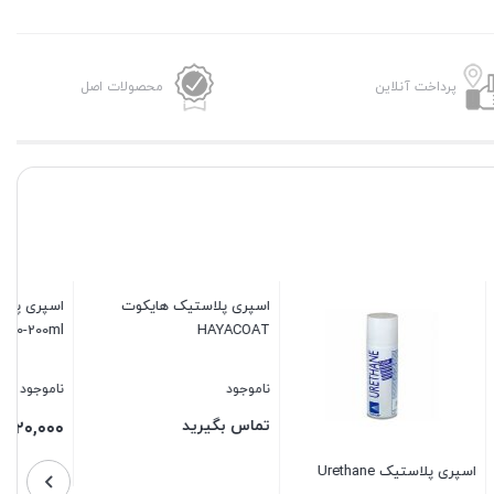
پرداخت آنلاین
محصولات اصل
اسپری پلاستیک پروتکت
پوشش سرامیکی لاکتایت
Loctite Brushable Ceramic
Protect 70-200ml
PC 7226 Penu wear
ناموجود
ناموجود
۵,۵۰۰,۰۰۰
۱۲۰,۰۰۰
تومان
تومان
وت