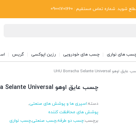
بلاگ
د. شماره تماس مستقیم : 09001701660
سب های نواری
چسب های خودرویی
رزین اپوکسی
گریس
اسپ
اوهو UHU Borracha Selante Universal
چسب عایق اوهو UHU Borracha Selante Universal
دسته:
اسپری ها و پوشش های صنعتی
,
پوشش های محافظت کننده
برچسب:
چسب دو طرفه
,
چسب صنعتی
,
چسب نواری