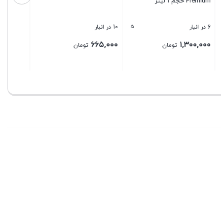
بستن
بستن