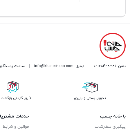
بستن
بستن
بستن
تلفن
02128428381
ایمیل
info@khanechasb.com
ساعات پاسخگویی شنبه تا چه
تحویل پستی و باربری
7 روز گارانتی بازگشت وجه
با خانه چسب
خدمات مشتریا
پیگیری سفارشات
قوانین و شرایط