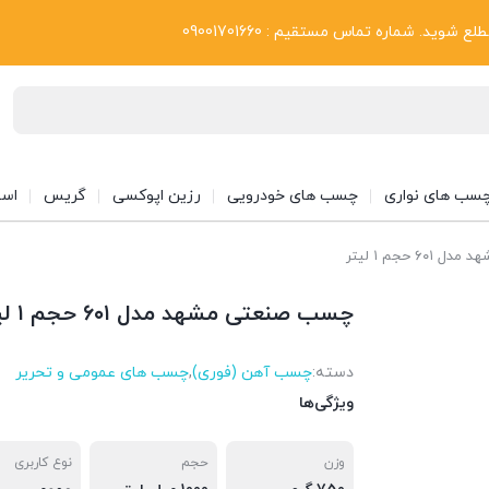
بلاگ
د. شماره تماس مستقیم : 09001701660
سب های نواری
چسب های خودرویی
رزین اپوکسی
گریس
اسپ
 حجم ۱ لیتر
چسب صنعتی مشهد مدل ۶۰۱ حجم ۱ لیتر
دسته:
چسب آهن (فوری)
,
چسب های عمومی و تحریر
ویژگی‌ها
وزن
حجم
نوع کاربری