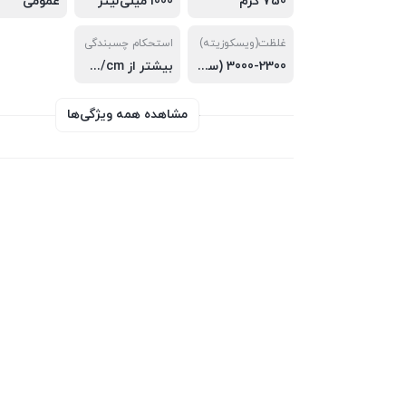
750 گرم
1000 میلی‌لیتر
عمومی
غلظت(ویسکوزیته)
استحکام چسبندگی
3000-2300 (سانتی پوآز)
بیشتر از 2.5kg/cm (پس از 24 ساعت)
مشاهده همه ویژگی‌ها