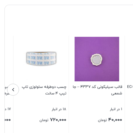
 امبروسول
اسپری فعال کننده آناروبیک
خمیر دوقلو میل پوکس آرام
(اکتیواتور) لاکسیل ۱۱ Loxeal
خشک جلاسنج
Attivatore
5
3 در انبار
9 در انبار
۱۸۰,۰۰۰
۴,۵۰۰,۰۰۰
تومان
تومان