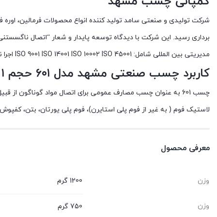
کمپانی چسب مشهد
برداری رسید. این شرکت با دیدگاه توسعه پایدار و شعار “اتصال ناگسست
مدیریتی بین المللی شامل: ISO 9001 ISO 14001 ISO 10002 ISO 45001 اجرا نموده و همچنین دارای دو پروانه استاندارد اجباری و یک پروانه استاندارد تشویقی در زمینه تولید انواع چسب می باشد.
کاربرد چسب صنعتی مشهد مدل ۶۰۱ حجم ۱ لیتر
چسب 601 به عنوان چسب مصارف عمومی برای اتصال مواد گوناگون 
لاستیک فوم ( به غیر از فوم پلی استایرن)، فوم پلی یورتان، بتن، کفپوش
معرفی محصول
وزن
1200 گرم
وزن
750 گرم