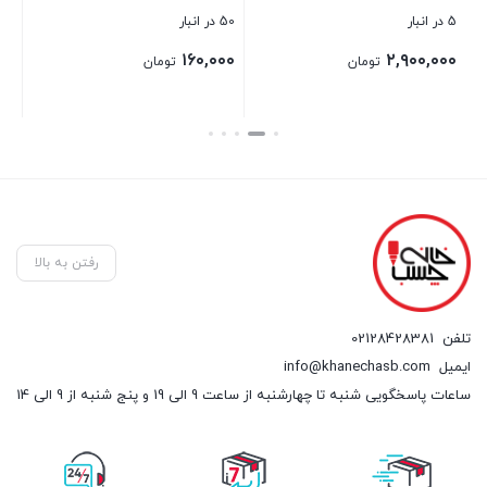
5 در انبار
50 در انبار
10 در انبار
۰۰
۱۶۰,۰۰۰
۲,۹۰۰,۰۰۰
تومان
تومان
بستن
بستن
بست
رفتن به بالا
تلفن
02128428381
ایمیل
info@khanechasb.com
ساعات پاسخگویی شنبه تا چهارشنبه از ساعت 9 الی 19 و پنج شنبه از 9 الی 14