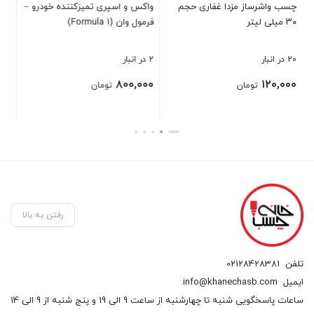
ی تمیزکننده خودرو –
چسب اپوکسی (دوقلو) صنعتی
آکسیا ۱ کیلویی رنگ شفاف
علامت شکستنی
2 در انبار
25 در انبار
7%
قیمت
۷,۵۰۰,۰۰۰
۳۴۰,۰۰۰
ومان
تومان
اصلی:
۷,۰۰۰,۰۰۰
تومان
۷,۵۰۰,۰۰۰ تومان
قیمت
بستن
بستن
بود.
فعلی:
۷,۰۰۰,۰۰۰ تومان.
رفتن به بالا
تلفن
02128428381
ایمیل
info@khanechasb.com
ساعات پاسخگویی شنبه تا چهارشنبه از ساعت 9 الی 19 و پنج شنبه از 9 الی 14