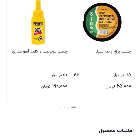
عد
21 در انبار
۰۰
چسب برق واندر سینا
چسب یونولیت و کاغذ آهو غفاری
بست
4.3
187 در انبار
50 در انبار
۱۹۰,۰۰۰
۶۵,۰۰۰
تومان
تومان
بستن
بستن
اطلاعات محصول