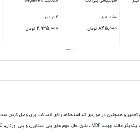
پلی تک
مگاتایت Megatite C
CS60
4 در انبار
8 در انبار
قیمت
۹۵۰,۰۰۰
۲,۹۲۵,۰۰۰
۸
تومان
تومان
اصلی:
۸۹۰,۰۰۰
تومان
۹۵۰,۰۰۰ ت
قیمت
بستن
بستن
بود.
فعلی:
۸۹۰,۰۰۰ تومان.
 ساخت و تعمیر و همچنین در مواردی که استحکام بالای اتصالات برای وصل کرد
مر، گرانیت، پلی کربنات، شیشه، سرامیک و….)