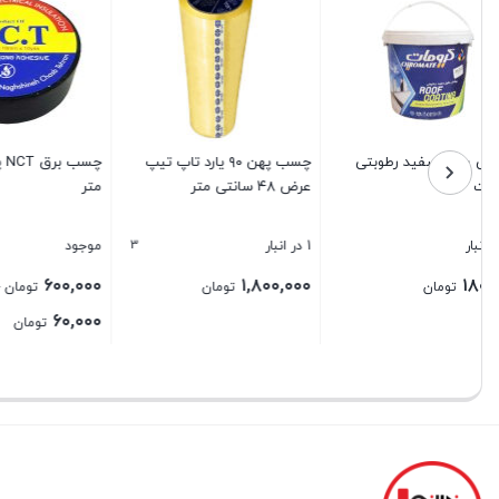
چسب پهن ۹۰ یارد تاپ تیپ
چسب برق NCT پهنای ۱۸ میلی
عرض ۴۸ سانتی متر
متر
te Grease
مدل ۴۰۴۵۲۹۲
3
3
1 در انبار
موجود
2 در انبار
۵۰۰,۰۰۰
۶۰۰,۰۰۰
۱,۸۰۰,۰۰۰
–
تومان
تومان
Price
۶۰,۰۰۰
تومان
range:
بستن
بستن
بستن
۶۰,۰۰۰ تومان
through
۶۰۰,۰۰۰ تومان