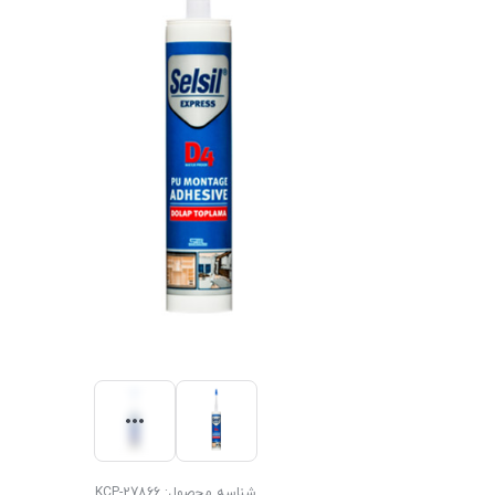
شناسه محصول:
KCP-27866