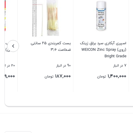
 زینک
بست کمربندی ۲۵ سانتی
چسب فوری رازی لوکس (آهن
WEICO
ضخامت ۳٫۶
ربعی) S.B.R
90 در انبار
20 در انبار
۸۹,۰۰۰
۱۸۷,۰۰۰
تومان
تومان
بستن
بستن