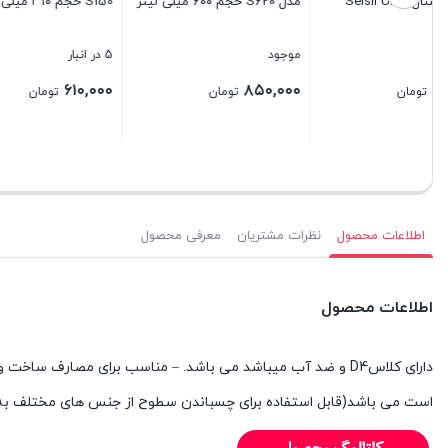
مدل S620 حجم ۶۰۰ میلی لیتر
S150 حجم ۳۱۰ میلی لیتر
سوسیسی 
موجود
5 در انبار
50 در انبار
۴۵,۰۰۰
۶۱۰,۰۰۰
۸۵۰,۰۰۰
تومان
تومان
بستن
بستن
بستن
اطلاعات محصول
نظرات مشتریان
معرفی محصول
اطلاعات محصول
دارای کلاسD4 و ضد آب میباشد می باشد. – مناسب برای مصارف
است می باشد(قابل استفاده برای چسباندن سطوح از جنس های مختلف به یکدیگر مانند چوب، MDF ، بتـن، فلز، فوم های پلی استایرن و پلی اورتان، PVC ، مر