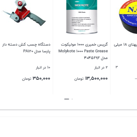
گریس خمیری ۱۰۰۰ مولیکوت
دستگاه چسب کش دسته دار
اسپری آبکاری سرد براق
Molykote 1000 Pas
پارسا مدل PA120
(روی) N Zinc Spray
Bright Grade
10 در انبار
7 در انبار
۱,۴۰۰,۰۰۰
۳۵۰,۰۰۰
۱۳,
تومان
تومان
تومان
بستن
بستن