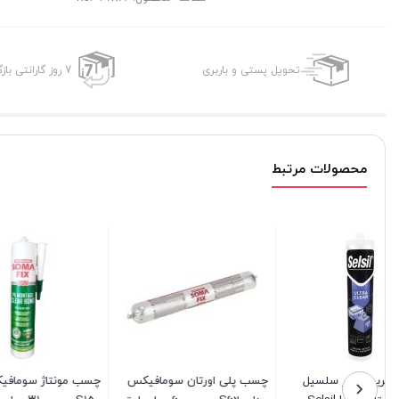
تحویل پستی و باربری
7 روز گارانتی بازگشت وجه
محصولات مرتبط
چسب پلی اورتان سومافیکس
چسب مونتاژ سومافیکس مدل
چسب پلی 