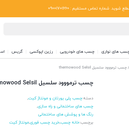
بلاگ
د. شماره تماس مستقیم : 09001701660
سب های نواری
چسب های خودرویی
رزین اپوکسی
گریس
اسپ
چسب ترمووود سلسیل thermowood Selsil
چسب ترمووود سلسیل thermowood Selsil
دسته:
چسب پلی یورتان و مونتاژ کیت
,
چسب های ساختمانی و راه سازی
,
رنگ ها و پوشش های ساختمانی
برچسب:
خانه چسب
,
خرید چسب فوری
,
مونتاژ کیت