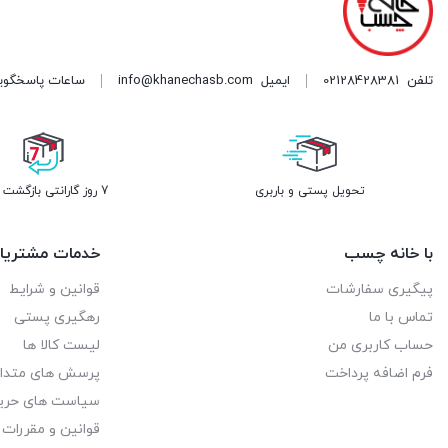
تلفن
02128428381
ایمیل
info@khanechasb.com
ساعات پاسخگویی شنبه تا چه
تحویل پستی و باربری
7 روز گارانتی بازگشت وجه
با خانه چسب
خدمات مشتریا
پیگیری سفارشات
قوانین و شرایط
تماس با ما
رهگیری پستی
حساب کاربری من
لیست کالا ها
فرم اضافه پرداخت
پرسش های متدا
سیاست های حر
قوانین و مقررات