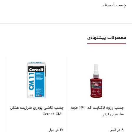
چسب ضعیف
محصولات پیشنهادی
چس
۵ سانت
24 در انبا
۰۰
چسب رزوه لاکتایت کد ۲۴۳ حجم
چسب کاشی پودری سرزیت هنکل
۵۰ میلی لیتر
Ceresit CM11
بست
8 در انبار
20 در انبار