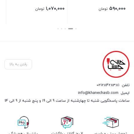
۱,۰۷۰,۰۰۰
۵۹۰,۰۰۰
تومان
تومان
بستن
بستن
رفتن به بالا
تلفن
02128428381
ایمیل
info@khanechasb.com
ساعات پاسخگویی شنبه تا چهارشنبه از ساعت 9 الی 19 و پنج شنبه از 9 الی 14
تحویل پستی و باربری
7 روز گارانتی بازگشت
پشتیبانی همیشگی