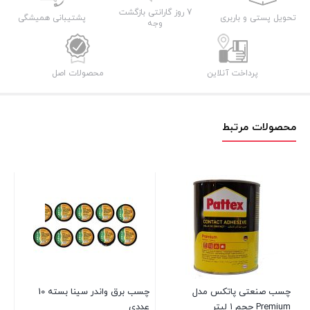
7 روز گارانتی بازگشت
تحویل پستی و باربری
پشتیبانی همیشگی
وجه
پرداخت آنلاین
محصولات اصل
محصولات مرتبط
tex
16 در انبار
۰۰
چسب صنعتی پاتکس مدل
چسب برق واندر سینا بسته 10
Premium حجم ۱ لیتر
عددی