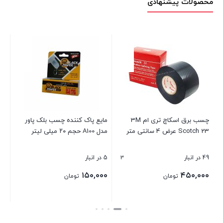
محصولات پیشنهادی
چسب برق اسکاچ تری ام 3M
مایع پاک کننده چسب بلک پاور
چس
Scotch 23 عرض 4 سانتی متر
مدل A100 حجم ۲۰ میلی لیتر
henkel آل
3
49 در انبار
5 در انبار
9 در انبار
۰۰
۱۵۰,۰۰۰
۴۵۰,۰۰۰
تومان
تومان
بستن
بستن
بست