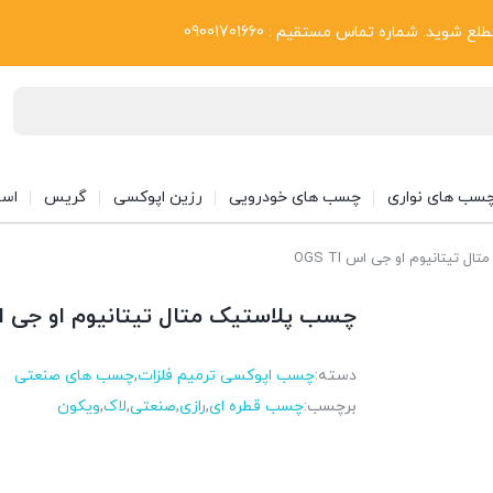
بلاگ
د. شماره تماس مستقیم : 09001701660
سب های نواری
چسب های خودرویی
رزین اپوکسی
گریس
اسپ
 تیتانیوم او جی اس OGS TI
چسب پلاستیک متال تیتانیوم او جی اس  TI
دسته:
چسب اپوکسی ترمیم فلزات
,
چسب های صنعتی
برچسب:
چسب قطره ای
,
رازی
,
صنعتی
,
لاک
,
ویکون