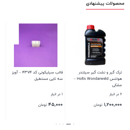
محصولات پیشنهادی
ترک گیر و نشت گیر سیلندر
قالب سیلیکونی کد ۴۳۷۴ – آویز
هولتس Holts Wondarweld –
سه تایی مستطیل
vel
مشکی
6 در انبار
1 در انبار
2 در انبار
۰۰
۴۵,۰۰۰
۱,۲۰۰,۰۰۰
تومان
تومان
بستن
بستن
بست