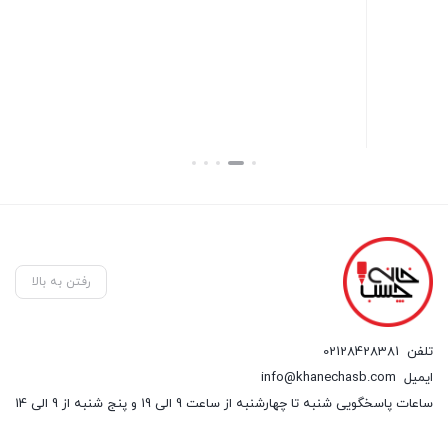
بس
10 در انبار
10 در انبار
۱,۵۰۰,۰۰۰
۲,۰۰۰,۰۰۰
تومان
تومان
بستن
بستن
رفتن به بالا
تلفن
02128428381
ایمیل
info@khanechasb.com
ساعات پاسخگویی شنبه تا چهارشنبه از ساعت 9 الی 19 و پنج شنبه از 9 الی 14