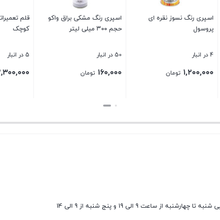
گ مشکی براق واکو
قلم تعمیراتی آلومینیوم ویکن
واکس و اسپری تمیزکنن
کوچک
خودرو – فرمول وان (Formula 1)
3
5 در انبار
2 در انبار
۸۰۰,۰۰۰
۲,۳۰۰,۰۰۰
تومان
تومان
تومان
بستن
بستن
ارشنبه از ساعت 9 الی 19 و پنج شنبه از 9 الی 14