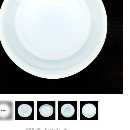
شناسه محصول:
kcp-30090