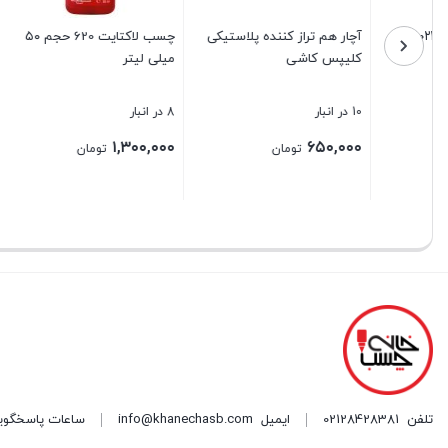
چسب لاکتایت 620 حجم ۵۰
اسپری رنگ نسوز نقره ای
اسپری رن
میلی لیتر
پروسول
حجم ۳۰۰ میلی لیتر
8 در انبار
4 در انبار
50 در انبار
۱۶۰,۰۰۰
۱,۲۰۰,۰۰۰
۱,۳۰۰,۰۰۰
تومان
تومان
بستن
بستن
بستن
تلفن
02128428381
ایمیل
info@khanechasb.com
ساعات پاسخگویی شنبه تا چه