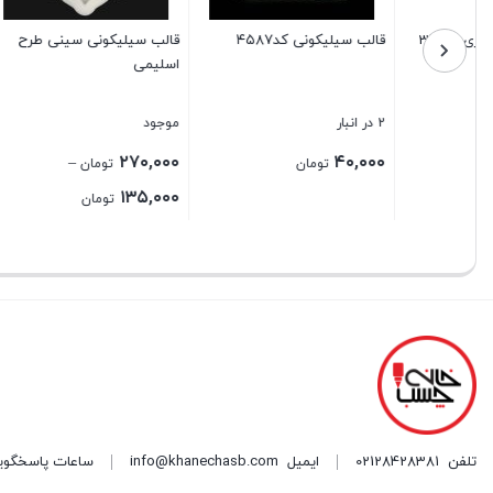
قالب سیلیکونی سینی طرح
چسب دوطرفه تسا عرض ۱
اسلیمی
سانتی متر
میلی لیتر
موجود
20 در انبار
موجود
۹۰۰,۰۰۰
۵۰۰,۰۰۰
۲۷۰,۰۰۰
–
تومان
تومان
Price
۱۳۵,۰۰۰
تومان
range:
بستن
بستن
بستن
۱۳۵,۰۰۰ تومان
through
۲۷۰,۰۰۰ تومان
تلفن
02128428381
ایمیل
info@khanechasb.com
ساعات پاسخگویی شنبه تا چه