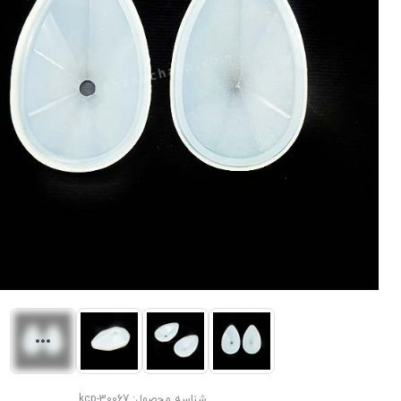
شناسه محصول:
kcp-30067