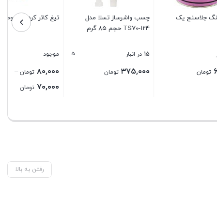
ل
تیغ کاتر کره ای هومان
گریس آنتی سیز آلومینیوم
مولی اسلیپ MolySlip
AlumSlip
5
موجود
5 در انبار
۴,۵۰۰,۰۰۰
۸۰,۰۰۰
–
تومان
تومان
Price
۷۰,۰۰۰
تومان
range:
بستن
بستن
۷۰,۰۰۰ تومان
through
۸۰,۰۰۰ تومان
رفتن به بالا