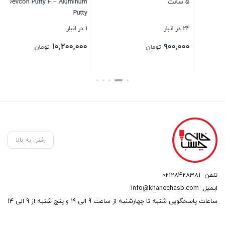
۵ سانت
Devcon Putty F – Aluminum
مگ
Putty
24 در انبار
1 در انبار
1 در انبار
۰۰
۱۰,۲۰۰,۰۰۰
۹۰۰,۰۰۰
تومان
تومان
بستن
بستن
بست
رفتن به بالا
تلفن
02128428381
ایمیل
info@khanechasb.com
ساعات پاسخگویی شنبه تا چهارشنبه از ساعت 9 الی 19 و پنج شنبه از 9 الی 14