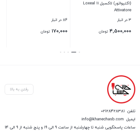
(اکتیواتور) لاکسیل ۱۱ Loxeal
Attivatore
3 در انبار
84 در انبار
2 در انبار
۰۰
۱۷۰,۰۰۰
۴,۵۰۰,۰۰۰
تومان
تومان
بستن
بستن
بست
رفتن به بالا
تلفن
02128428381
ایمیل
info@khanechasb.com
ساعات پاسخگویی شنبه تا چهارشنبه از ساعت 9 الی 19 و پنج شنبه از 9 الی 14