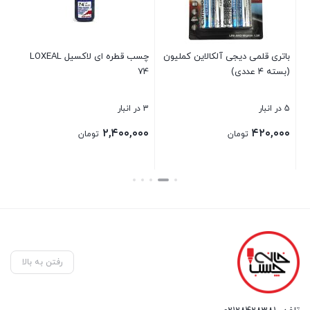
باتری قلمی دیجی آلکالاین کملیون
چسب قطره ای لاکسیل LOXEAL
(بسته ۴ عددی)
74
سی
5 در انبار
3 در انبار
مو
۰۰
۲,۴۰۰,۰۰۰
۴۲۰,۰۰۰
تومان
تومان
بستن
بستن
بست
رفتن به بالا