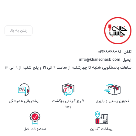
through
,۰۰۰
۲,۲۷۰,۰۰۰ تومان
رفتن به بالا
تلفن
02128428381
ایمیل
info@khanechasb.com
ساعات پاسخگویی شنبه تا چهارشنبه از ساعت 9 الی 19 و پنج شنبه از 9 الی 14
تحویل پستی و باربری
7 روز گارانتی بازگشت
پشتیبانی همیشگی
وجه
پرداخت آنلاین
محصولات اصل