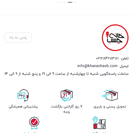
بستن
بستن
رفتن به بالا
تلفن
02128428381
ایمیل
info@khanechasb.com
ساعات پاسخگویی شنبه تا چهارشنبه از ساعت 9 الی 19 و پنج شنبه از 9 الی 14
تحویل پستی و باربری
7 روز گارانتی بازگشت
پشتیبانی همیشگی
وجه