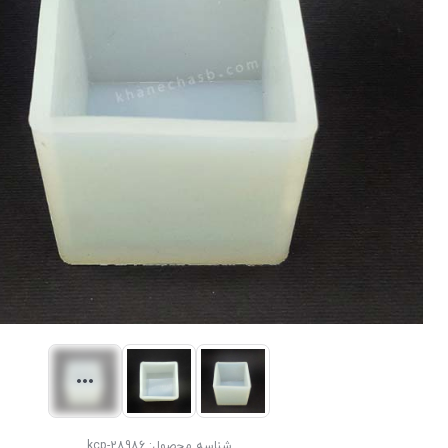
شناسه محصول:
kcp-28986