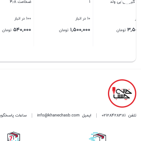
۱
ضخامت ۴٫۸
500 میلی گرم
10 در انبار
100 در انبار
5 در انبار
,۷۰۰,۰۰۰
۵۴۰,۰۰۰
۱,۵۰۰,۰۰۰
تومان
تومان
بستن
بستن
بستن
تلفن
02128428381
ایمیل
info@khanechasb.com
ساعات پاسخگویی شنبه تا چه