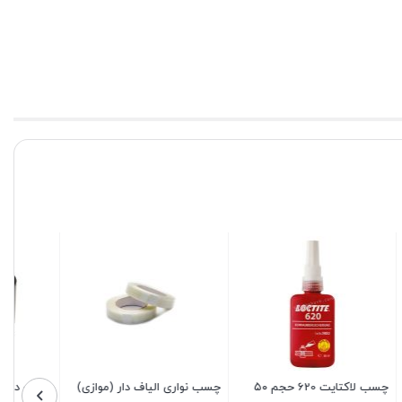
چسب لاکتایت 620 حجم ۵۰
چسب نواری الیاف دار (موازی)
چسب دوطرفه ساکا عرض ۵