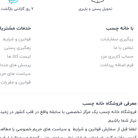
تحویل پستی و باربری
7 روز گارانتی بازگشت وجه
با خانه چسب
خدمات مشتریا
پیگیری سفارشات
قوانین و شرایط
تماس با ما
رهگیری پستی
حساب کاربری من
لیست کالا ها
فرم اضافه پرداخت
پرسش های متدا
سیاست های حر
قوانین و مقررات
معرفی فروشگاه خانه چسب
فروشگاه خانه چسب یک مرکز تخصصی با سابقه واقع در قلب کشور در زمی
نیاز شما باشیم.
لطفا قبل از سفارش
قوانین و شرایط
و
سیاست های حریم خصوصی
را مطالعه
آدرس دفترمرکزی: اصفهان، خیابان نواب صفوی، جنب کوچه مسجدالرضا، فر