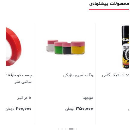
محصولات پیشنهادی
ی
رنگ خمیری بلژیکی
چسب دو طرفه ژله ای عرض 2
د
سانتی متر
پ
1
موجود
10 در انبار
50 
۰
۲۰۰,۰۰۰
۳۵۰,۰۰۰
تومان
تومان
بستن
بستن
بس