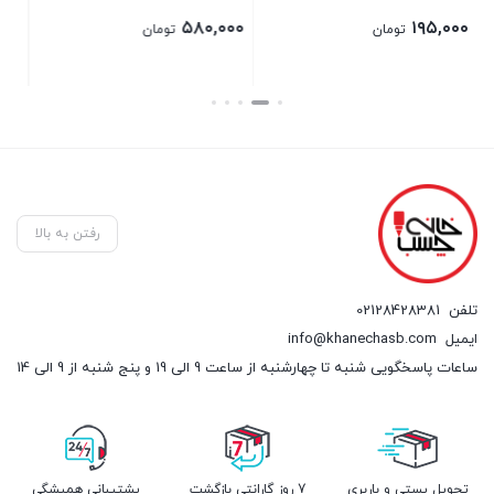
۴,۰۰۰,۰۰۰
۵۸۰,۰۰۰
–
تومان
تومان
Price
۱۶۵,۰۰۰
تومان
range:
بستن
بستن
۱۶۵,۰۰۰ تومان
through
۴,۰۰۰,۰۰۰ تومان
رفتن به بالا
تلفن
02128428381
ایمیل
info@khanechasb.com
ساعات پاسخگویی شنبه تا چهارشنبه از ساعت 9 الی 19 و پنج شنبه از 9 الی 14
تحویل پستی و باربری
7 روز گارانتی بازگشت
پشتیبانی همیشگی