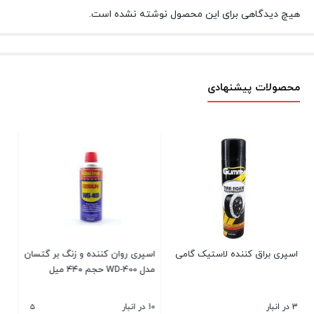
هیچ دیدگاهی برای این محصول نوشته نشده است.
محصولات پیشنهادی
گامی
اسپری روان کننده و زنگ بر گتسان
نوار ضد لغرش پله / ترمز پله /
مدل WD-400 حجم ۴۴۰ میل
سرگیر پله
5
10 در انبار
موجود