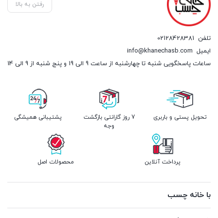
رفتن به بالا
تلفن
02128428381
ایمیل
info@khanechasb.com
ساعات پاسخگویی شنبه تا چهارشنبه از ساعت 9 الی 19 و پنج شنبه از 9 الی 14
تحویل پستی و باربری
7 روز گارانتی بازگشت
پشتیبانی همیشگی
وجه
پرداخت آنلاین
محصولات اصل
با خانه چسب