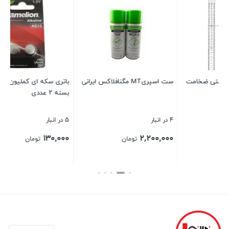
ت
ست اسپریMT مگنافلاکس ایرانی
باتری سکه ای کملیون مدل AG13
چس
بسته ۲ عددی
4 در انبار
5 در انبار
84 در ان
۰۰
۱۳۰,۰۰۰
۲,۲۰۰,۰۰۰
تومان
تومان
بستن
بستن
بس