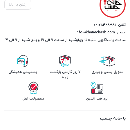
رفتن به بالا
تلفن
02128428381
ایمیل
info@khanechasb.com
ساعات پاسخگویی شنبه تا چهارشنبه از ساعت 9 الی 19 و پنج شنبه از 9 الی 14
تحویل پستی و باربری
7 روز گارانتی بازگشت
پشتیبانی همیشگی
وجه
پرداخت آنلاین
محصولات اصل
با خانه چسب