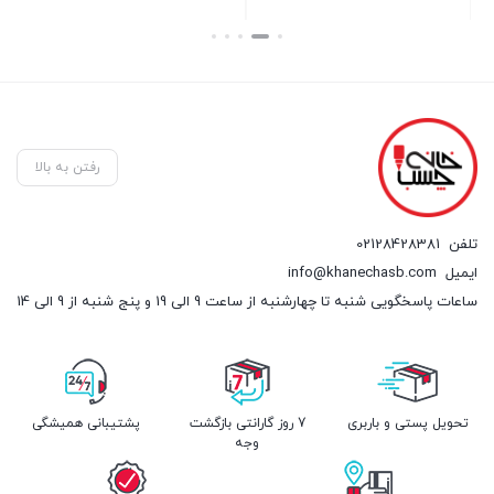
بستن
بستن
رفتن به بالا
تلفن
02128428381
ایمیل
info@khanechasb.com
ساعات پاسخگویی شنبه تا چهارشنبه از ساعت 9 الی 19 و پنج شنبه از 9 الی 14
تحویل پستی و باربری
7 روز گارانتی بازگشت
پشتیبانی همیشگی
وجه