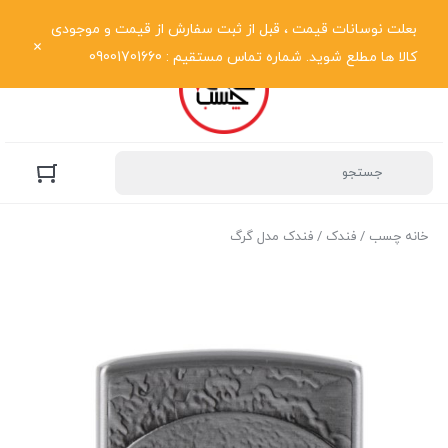
نمایش فهرست
بعلت نوسانات قیمت ، قبل از ثبت سفارش از قیمت و موجودی
کالا ها مطلع شوید. شماره تماس مستقیم : 09001701660
خانه چسب
/
فندک
/ فندک مدل گرگ